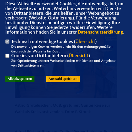
Geschäftsführerin Lore Reise und
Diese Webseite verwendet Cookies, die notwendig sind, um
die Webseite zu nutzen. Weiterhin verwenden wir Dienste
Mitgliederbeauftragte Wiltrud Strunk
von Drittanbietern, die uns helfen, unser Webangebot zu
gehören zum Vorstand.
verbessern (Website-Optmierung). Für die Verwendung
bestimmter Dienste, benötigen wir Ihre Einwilligung. Ihre
Einwilligung können Sie jederzeit widerrufen. Weitere
Informationen finden Sie in unserer
Datenschutzerklärung
.
Technisch notwendige Cookies (
Übersicht
)
Die notwendigen Cookies werden allein für den ordnungsgemäßen
Gebrauch der Webseite benötigt.
Cookies von Drittanbietern (
Übersicht
)
Zur Optimierung unserer Webseite binden wir Dienste und Angebote
von Drittanbietern ein.
Alle akzeptieren
Auswahl speichern
Astrid Grotelüschen, MdB, gratuliert Günter Reise zur
Wahl als Kreisvorsitzenden. Foto: P. Strunk
Alfred Büchau, Bernhard Collin, Werner Fleischer, Erich