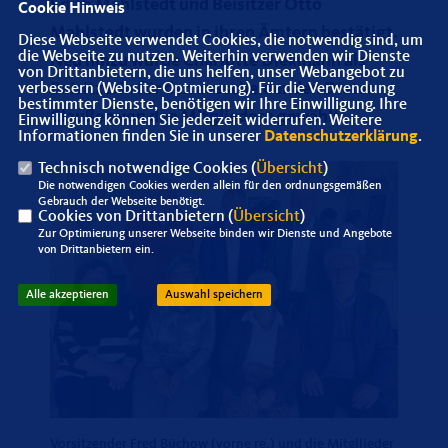
Edith Mahlstedt und Beisitzer Otto
Cookie Hinweis
Mahlstedt wurden in ihren Ämtern bestätigt.
Diese Webseite verwendet Cookies, die notwendig sind, um
die Webseite zu nutzen. Weiterhin verwenden wir Dienste
Neu hinzu wurde Charlotte Diekmann als
von Drittanbietern, die uns helfen, unser Webangebot zu
Beisitzerin für den ausscheidenden Dieter
verbessern (Website-Optmierung). Für die Verwendung
bestimmter Dienste, benötigen wir Ihre Einwilligung. Ihre
Claußen von den Mitgliedern gewählt.
Einwilligung können Sie jederzeit widerrufen. Weitere
Informationen finden Sie in unserer
Datenschutzerklärung
.
Technisch notwendige Cookies (
Übersicht
)
Die notwendigen Cookies werden allein für den ordnungsgemäßen
Gebrauch der Webseite benötigt.
Cookies von Drittanbietern (
Übersicht
)
Zur Optimierung unserer Webseite binden wir Dienste und Angebote
von Drittanbietern ein.
Alle akzeptieren
Auswahl speichern
Vorsitzender Fred Büchow (vorne re.) und die Mitgllieder