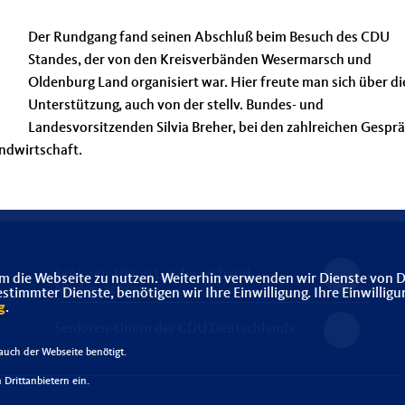
Der Rundgang fand seinen Abschluß beim Besuch des CDU
Standes, der von den Kreisverbänden Wesermarsch und
Oldenburg Land organisiert war. Hier freute man sich über di
Unterstützung, auch von der stellv. Bundes- und
Landesvorsitzenden Silvia Breher, bei den zahlreichen Gespr
ndwirtschaft.
Senioren-Union Landesverband
m die Webseite zu nutzen. Weiterhin verwenden wir Dienste von D
Niedersachsen
immter Dienste, benötigen wir Ihre Einwilligung. Ihre Einwilligu
g
.
Senioren-Union der CDU Deutschlands
uch der Webseite benötigt.
Drittanbietern ein.