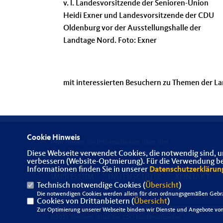
v. l. Landesvorsitzende der Senioren-Union
Heidi Exner und Landesvorsitzende der CDU
Oldenburg vor der Ausstellungshalle der
Landtage Nord. Foto: Exner
mit interessierten Besuchern zu Themen der La
Cookie Hinweis
Hier finden Sie Informationen über den
Diese Webseite verwendet Cookies, die notwendig sind, u
Landesverband der Senioren-Union Oldenburg
verbessern (Website-Optmierung). Für die Verwendung best
Informationen finden Sie in unserer
Datenschutzerklärun
IMPRESSUM
DATENSCHUTZ
KONTAKT
Technisch notwendige Cookies (
Übersicht
)
Die notwendigen Cookies werden allein für den ordnungsgemäßen Gebra
Cookies von Drittanbietern (
Übersicht
)
Zur Optimierung unserer Webseite binden wir Dienste und Angebote von 
@2026 Senioren-Union des CDU-Landesverbandes