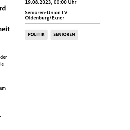
19.08.2023, 00:00 Uhr
rd
Senioren-Union LV
Oldenburg/Exner
heit
POLITIK
SENIOREN
 der
ie
nem
r