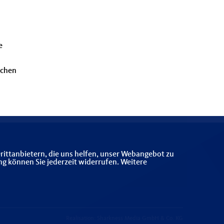
e
ächen
rittanbietern, die uns helfen, unser Webangebot zu
ng können Sie jederzeit widerrufen. Weitere
Realisation: Sharkness Media GmbH & Co. KG