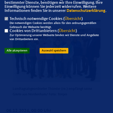
Björn Thümler war noch Zeit für einen
bestimmter Dienste, benötigen wir Ihre Einwilligung. Ihre
Einwilligung können Sie jederzeit widerrufen. Weitere
Bummel über den Weihnachtsmarkt.
Informationen finden Sie in unserer
Datenschutzerklärung
.
Technisch notwendige Cookies (
Übersicht
)
Die notwendigen Cookies werden allein für den ordnungsgemäßen
Gebrauch der Webseite benötigt.
Cookies von Drittanbietern (
Übersicht
)
Zur Optimierung unserer Webseite binden wir Dienste und Angebote
von Drittanbietern ein.
Alle akzeptieren
Auswahl speichern
Landtagsabgeordneter Thümler (re.) empfängt seine
Gäste aus Nordenham/ Foto: Tönjes
06.12.2024, 00:00 Uhr