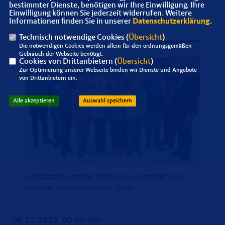
Björn Thümler war noch Zeit für einen
bestimmter Dienste, benötigen wir Ihre Einwilligung. Ihre
Einwilligung können Sie jederzeit widerrufen. Weitere
Bummel über den Weihnachtsmarkt.
Informationen finden Sie in unserer
Datenschutzerklärung
.
Technisch notwendige Cookies (
Übersicht
)
Die notwendigen Cookies werden allein für den ordnungsgemäßen
Gebrauch der Webseite benötigt.
Cookies von Drittanbietern (
Übersicht
)
Zur Optimierung unserer Webseite binden wir Dienste und Angebote
von Drittanbietern ein.
Alle akzeptieren
Auswahl speichern
Landtagsabgeordneter Thümler (re.) empfängt seine
Gäste aus Nordenham/ Foto: Tönjes
06.12.2024, 00:00 Uhr