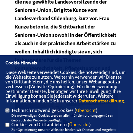
die neu gewählte Landesvorsitzende der
Senioren-Union, Brigitte Kunze vom
Landesverband Oldenburg, kurz vor. Frau
Kunze betonte, die Sichtbarkeit der
Senioren-Union sowohl in der Öffentlichkeit
als auch in der praktischen Arbeit stärken zu
wollen. Inhaltlich kündigte sie an, sich
insbesondere für die Themen
Cookie Hinweis
Rentengerechtigkeit, Pflegesituation und
Diese Webseite verwendet Cookies, die notwendig sind, um
Gesundheitswesen einzusetzen.
die Webseite zu nutzen. Weiterhin verwenden wir Dienste
von Drittanbietern, die uns helfen, unser Webangebot zu
verbessern (Website-Optmierung). Für die Verwendung
bestimmter Dienste, benötigen wir Ihre Einwilligung. Ihre
Einwilligung können Sie jederzeit widerrufen. Weitere
Informationen finden Sie in unserer
Datenschutzerklärung
.
Technisch notwendige Cookies (
Übersicht
)
Die notwendigen Cookies werden allein für den ordnungsgemäßen
Gebrauch der Webseite benötigt.
Cookies von Drittanbietern (
Übersicht
)
Zur Optimierung unserer Webseite binden wir Dienste und Angebote