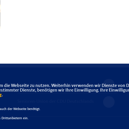
Senioren-Union Landesverband
m die Webseite zu nutzen. Weiterhin verwenden wir Dienste von D
Niedersachsen
immter Dienste, benötigen wir Ihre Einwilligung. Ihre Einwilligu
g
.
Senioren-Union der CDU Deutschlands
uch der Webseite benötigt.
Drittanbietern ein.