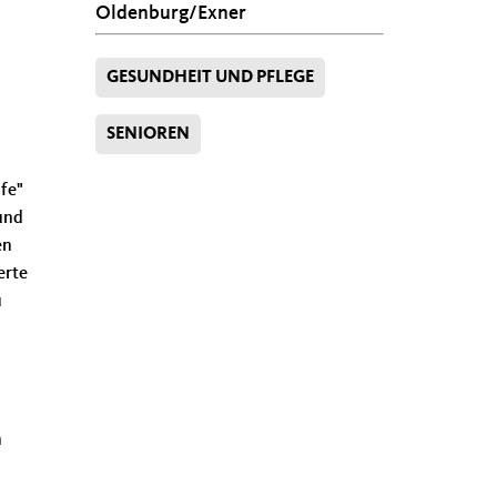
Oldenburg/Exner
GESUNDHEIT UND PFLEGE
SENIOREN
fe"
 und
en
erte
u
n