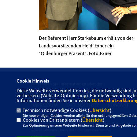
Der Referent Herr Starkebaum erhält von der
Landesvorsitzenden Heidi Exner ein
"Oldenburger Präsent". Foto:Exner
Cookie Hinweis
Hier finden Sie Informationen über den
Diese Webseite verwendet Cookies, die notwendig sind, u
Landesverband der Senioren-Union Oldenburg
verbessern (Website-Optmierung). Für die Verwendung best
Informationen finden Sie in unserer
Datenschutzerklärun
IMPRESSUM
DATENSCHUTZ
KONTAKT
Technisch notwendige Cookies (
Übersicht
)
Die notwendigen Cookies werden allein für den ordnungsgemäßen Gebra
Cookies von Drittanbietern (
Übersicht
)
Zur Optimierung unserer Webseite binden wir Dienste und Angebote von 
@2026 Senioren-Union des CDU-Landesverbandes