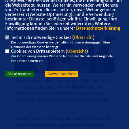
Diese Webseite verwendet Cookies, die notwendig sind, um
die Webseite zu nutzen. Weiterhin verwenden wir Dienste
von Drittanbietern, die uns helfen, unser Webangebot zu
verbessern (Website-Optmierung). Für die Verwendung
bestimmter Dienste, benötigen wir Ihre Einwilligung. Ihre
Einwilligung können Sie jederzeit widerrufen. Weitere
Informationen finden Sie in unserer
Datenschutzerklärung
.
Technisch notwendige Cookies (
Übersicht
)
Die notwendigen Cookies werden allein für den ordnungsgemäßen
Gebrauch der Webseite benötigt.
Cookies von Drittanbietern (
Übersicht
)
Zur Optimierung unserer Webseite binden wir Dienste und Angebote
von Drittanbietern ein.
Alle akzeptieren
Auswahl speichern
Kreisvorsitzender der Senioren Union Oldenburg-Stadt
H. G. Zemke begrüßt den Bundestagsabgeordneten
Stephan Albani (li) und den Kreisvorsitzenden der CDU
OL-Stadt Ch. Baak (re).Foto: Senioren Union OL-Stadt
Kreisvorsitzender Hans-Günther Zemke (CDU) berichtete
über recht erfolgreich durchgeführte bzw. geplante